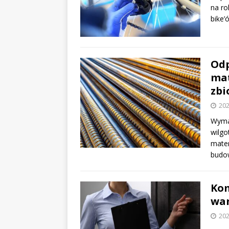
na ro
bike’
Odp
mat
zbi
202
Wymag
wilg
mater
budow
Kom
war
202