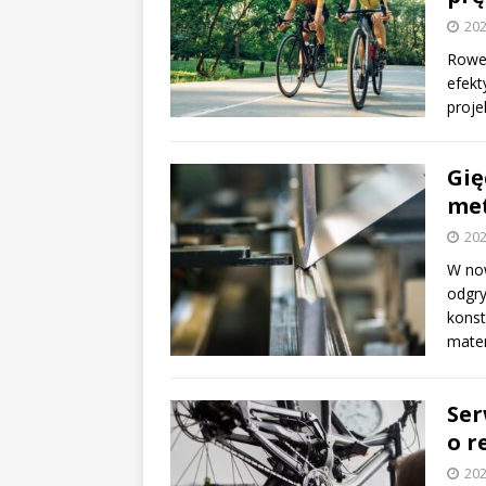
202
Rower
efekt
proje
Gię
me
202
W no
odgry
konst
mate
Ser
o r
202