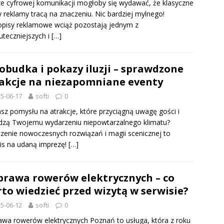
e cyfrowej komunikacji mogłoby się wydawać, że klasyczne
 reklamy tracą na znaczeniu. Nic bardziej mylnego!
pisy reklamowe wciąż pozostają jednym z
uteczniejszych i
[…]
obudka i pokazy iluzji – sprawdzone
akcje na niezapomniane eventy
5-06-17
softi
0
sz pomysłu na atrakcje, które przyciągną uwagę gości i
dzą Twojemu wydarzeniu niepowtarzalnego klimatu?
zenie nowoczesnych rozwiązań i magii scenicznej to
is na udaną imprezę!
[…]
rawa rowerów elektrycznych – co
to wiedzieć przed wizytą w serwisie?
5-06-12
softi
0
wa rowerów elektrycznych Poznań to usługa, która z roku