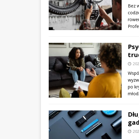
Bez w
codzi
rower
Profe
Psy
tru
202
Współ
wyzwa
po kr
młod
Dłu
gad
202