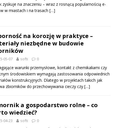
k zyskuje na znaczeniu – wraz z rosnącą popularnością e-
ów w miastach i na trasach
[…]
orność na korozję w praktyce –
eriały niezbędne w budowie
orników
5-05-07
softi
0
ające warunki przemysłowe, kontakt z chemikaliami czy
otnym środowiskiem wymagają zastosowania odpowiednich
iałów konstrukcyjnych. Dlatego w projektach takich jak
a zbiorników do przechowywania cieczy czy
[…]
ornik a gospodarstwo rolne – co
to wiedzieć?
5-04-23
softi
0