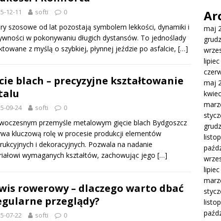
5-12-11
softi
0
Ar
y szosowe od lat pozostają symbolem lekkości, dynamiki i
maj 
ywności w pokonywaniu długich dystansów. To jednoślady
grud
ktowane z myślą o szybkiej, płynnej jeździe po asfalcie,
[…]
wrze
lipie
czer
cie blach – precyzyjne kształtowanie
maj 
talu
kwie
marz
5-09-24
softi
0
styc
woczesnym przemyśle metalowym gięcie blach Bydgoszcz
grud
wa kluczową rolę w procesie produkcji elementów
listo
rukcyjnych i dekoracyjnych. Pozwala na nadanie
paźdz
riałowi wymaganych kształtów, zachowując jego
[…]
wrze
lipie
marz
wis rowerowy – dlaczego warto dbać
styc
egularne przeglądy?
listo
paźdz
5-07-22
softi
0