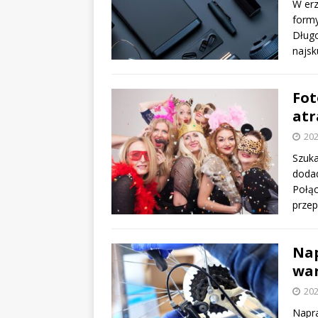
W erz
formy
Długo
najsk
Fot
atr
202
Szuka
doda
Połąc
przep
Nap
war
202
Napra