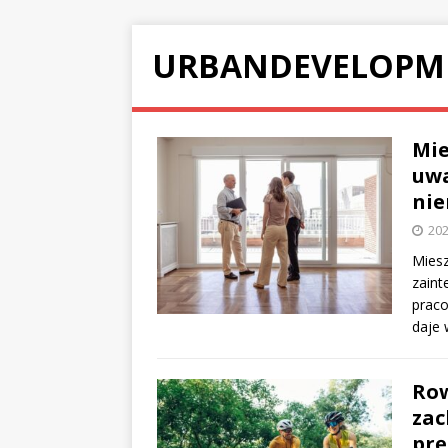
URBANDEVELOPM
Mie
uwa
nie
202
Miesz
zaint
prac
daje 
Row
zac
prę