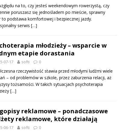
zględu na to, czy jesteś weekendowym rowerzystą, czy
ennie poruszasz się jednośladem po mieście, sprawny
 to podstawa komfortowej i bezpiecznej jazdy.
sjonalny serwis
[…]
choterapia młodzieży – wsparcie w
dnym etapie dorastania
5-07-17
softi
0
czesna rzeczywistość stawia przed młodymi ludźmi wiele
ń – od problemów w szkole, przez zaburzenia relacji, aż
yzysy tożsamości. W takich sytuacjach psychoterapia
zieży
[…]
gopisy reklamowe – ponadczasowe
żety reklamowe, które działają
5-06-17
softi
0