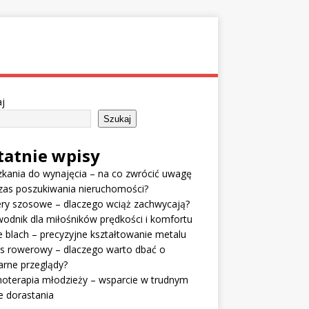
j
Szukaj
tatnie wpisy
kania do wynajęcia – na co zwrócić uwagę
zas poszukiwania nieruchomości?
ry szosowe – dlaczego wciąż zachwycają?
odnik dla miłośników prędkości i komfortu
e blach – precyzyjne kształtowanie metalu
is rowerowy – dlaczego warto dbać o
arne przeglądy?
oterapia młodzieży – wsparcie w trudnym
e dorastania