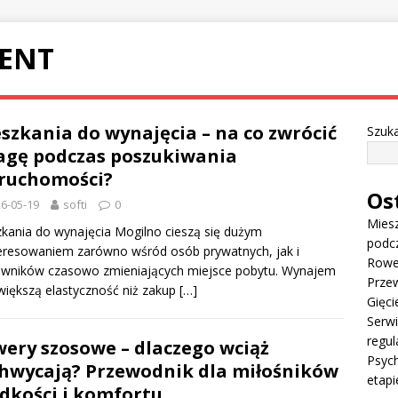
ENT
szkania do wynajęcia – na co zwrócić
Szuka
gę podczas poszukiwania
ruchomości?
Os
6-05-19
softi
0
Miesz
kania do wynajęcia Mogilno cieszą się dużym
podc
eresowaniem zarówno wśród osób prywatnych, jak i
Rowe
owników czasowo zmieniających miejsce pobytu. Wynajem
Przew
większą elastyczność niż zakup
[…]
Gięci
Serw
regul
ery szosowe – dlaczego wciąż
Psych
hwycają? Przewodnik dla miłośników
etapi
dkości i komfortu