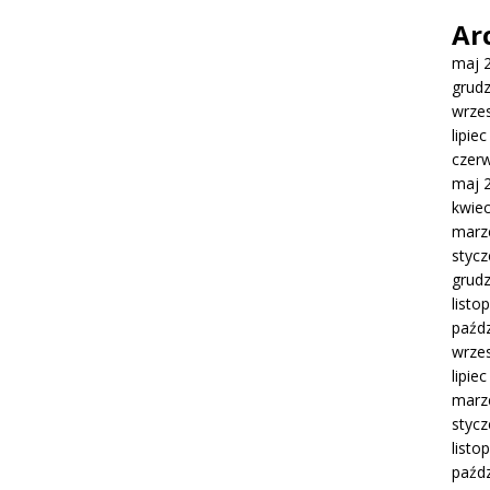
Ar
maj 
grud
wrze
lipie
czer
maj 
kwie
marz
styc
grud
listo
paźdz
wrze
lipie
marz
styc
listo
paźdz