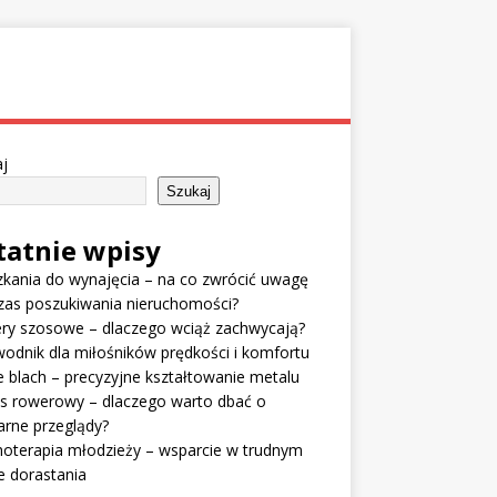
j
Szukaj
tatnie wpisy
kania do wynajęcia – na co zwrócić uwagę
zas poszukiwania nieruchomości?
ry szosowe – dlaczego wciąż zachwycają?
odnik dla miłośników prędkości i komfortu
e blach – precyzyjne kształtowanie metalu
is rowerowy – dlaczego warto dbać o
arne przeglądy?
oterapia młodzieży – wsparcie w trudnym
e dorastania