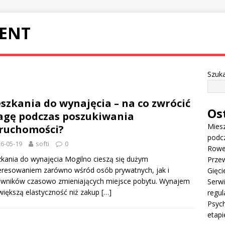
ENT
Szuka
szkania do wynajęcia – na co zwrócić
Os
gę podczas poszukiwania
Miesz
ruchomości?
podc
6-05-19
softi
0
Rowe
kania do wynajęcia Mogilno cieszą się dużym
Przew
eresowaniem zarówno wśród osób prywatnych, jak i
Gięci
owników czasowo zmieniających miejsce pobytu. Wynajem
Serw
większą elastyczność niż zakup
[…]
regul
Psych
etapi